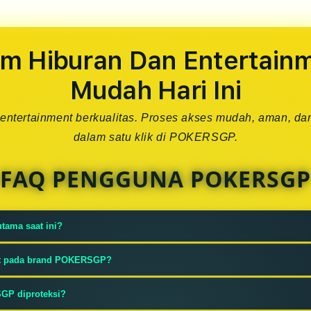
9
in
modal
om Hiburan Dan Entertain
Mudah Hari Ini
tertainment berkualitas. Proses akses mudah, aman, dan 
dalam satu klik di POKERSGP.
FAQ PENGGUNA POKERSGP
tama saat ini?
 konsistensi dalam menyajikan platform entertainmen
at pada brand POKERSGP?
kecepatan akses yang stabil, menjadikan setiap sesi h
ata para pengguna. **POKERSGP** mengintegrasikan 
GP diproteksi?
setiap orang memiliki akses cepat dan mudah hari in