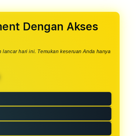
ment Dengan Akses
lancar hari ini. Temukan keseruan Anda hanya
t yang berkualitas. Kepercayaan pengguna
iburan di POKERSGP jauh lebih lancar tanpa
infrastruktur server yang ringan dengan
i untuk menikmati seluruh konten hiburan