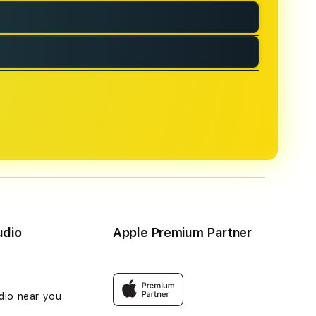
erlapis yang diperbarui secara berkala,
 Anda bisa fokus penuh menikmati hiburan
ncang khusus untuk menangani lonjakan
usial bagi pengguna yang mencari hiburan
itas. Selain itu, nikmati proses navigasi
p kebutuhan hiburan Anda terpenuhi secara
udio
Apple Premium Partner
udio near you