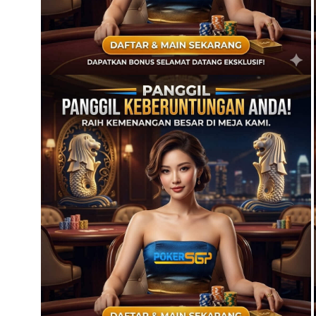
Open
media
4
in
modal