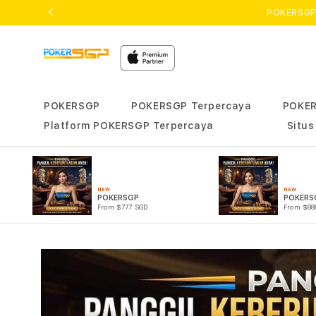
POKERSGP |
POKERSGP
POKERSGP Terpercaya
POKER
Platform POKERSGP Terpercaya
Situs
NEW
NEW
POKERSGP
POKERSG
From $777 SGD
From $88
Skip to
product
information