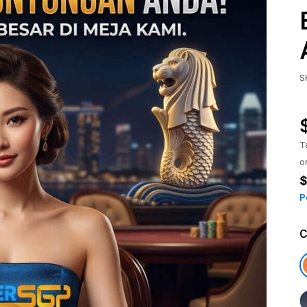
S
T
o
$
P
C