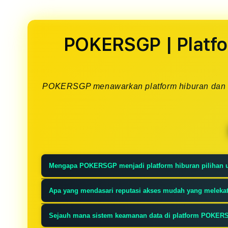
8
in
modal
POKERSGP | Platf
POKERSGP menawarkan platform hiburan dan en
Mengapa POKERSGP menjadi platform hiburan pilihan u
Popularitas **POKERSGP** meroket karena
Apa yang mendasari reputasi akses mudah yang melek
terbangun berkat transparansi sistem dan 
Reputasi ini muncul dari pengalaman ny
kendala teknis.
Sejauh mana sistem keamanan data di platform POKERS
antarmuka modern. Hal ini memungkinkan 