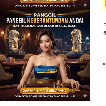
Open
media
7
in
G
modal
L
Open
media